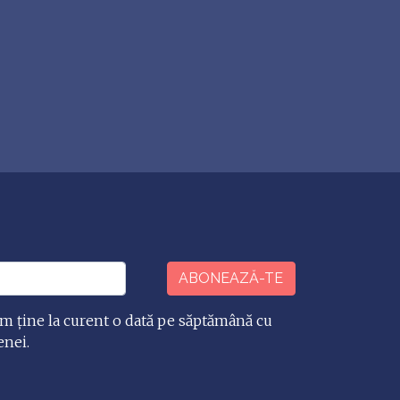
ABONEAZĂ-TE
m ține la curent o dată pe săptămână cu
enei.