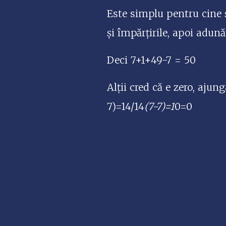
Este simplu pentru cine ș
și împărțirile, apoi adunăr
Deci 7+1+49-7 = 50
Alții cred că e zero, aju
7)=14/14
(7-7)=1
0=0