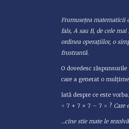
Frumusețea matematicii c
fals, A sau B, de cele mai
ordinea operațiilor, o si
frustrantă.
O dovedesc răspunsurile 
care a generat o mulțime
Iată despre ce este vorba.
÷ 7 + 7 × 7 – 7 = ?
Care e
…cine stie mate
le rezolvă