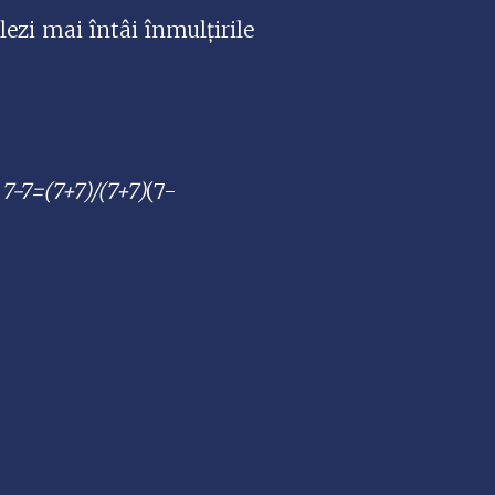
ezi mai întâi înmulțirile
7
7-7=(7+7)/(7+7)
(7-