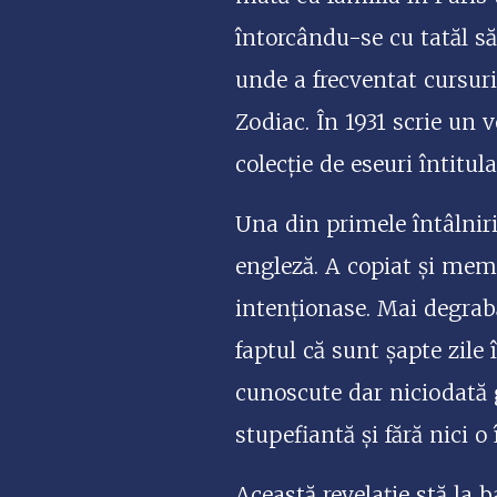
întorcându-se cu tatăl să
unde a frecventat cursuril
Zodiac. În 1931 scrie un v
colecție de eseuri întitula
Una din primele întâlniri 
engleză. A copiat și memo
intenționase. Mai degrab
faptul că sunt șapte zile
cunoscute dar niciodată 
stupefiantă și fără nici o
Această revelație stă la 