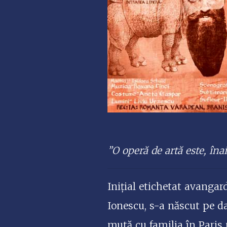
”O operă de artă este, îna
Inițial etichetat avangar
Ionescu, s-a născut pe d
mută cu familia în Paris 