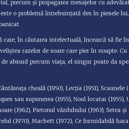
cial, precum și propagarea mesajelor cu adevăra
este o problemă întrebuințată des în piesele lui
panicat.
ă care, în căutarea intelectuală, încearcă să fie în
iveliștea razelor de soare care pier în noapte. Cu 
fel de absurd precum viața, el singur poate da spe
Cântăreața cheală (1950), Lecția (1951), Scaunele (
cques sau supunerea (1955), Noul locatar (1955), U
oare (1962), Pietonul văzduhului (1963), Setea și
celul (1970), Macbett (1972), Ce formidabilă har