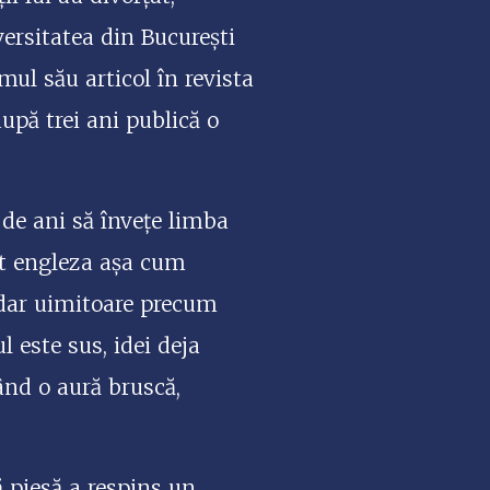
versitatea din București
mul său articol în revista
după trei ani publică o
i de ani să învețe limba
țat engleza așa cum
 dar uimitoare precum
l este sus, idei deja
ând o aură bruscă,
ă piesă a respins un