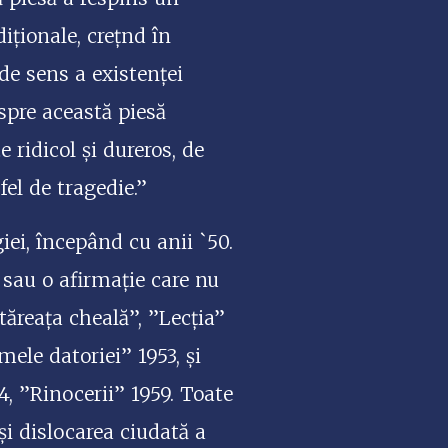
iționale, crețnd în
e sens a existenței
pre această piesă
 ridicol și dureros, de
fel de tragedie.”
iei, începând cu anii `50.
 sau o afirmație care nu
ăreața cheală”, ”Lecția”
ele datoriei” 1953, și
, ”Rinocerii” 1959. Toate
și dislocarea ciudată a