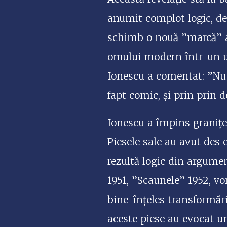
anumit complot logic, dez
schimb o nouă ”marcă” a
omului modern într-un u
Ionescu a comentat: ”Nu e
fapt comic, și prin prin 
Ionescu a împins granițele
Piesele sale au avut des
rezultă logic din argume
1951, ”Scaunele” 1952, vo
bine-înțeles transformări
aceste piese au evocat un