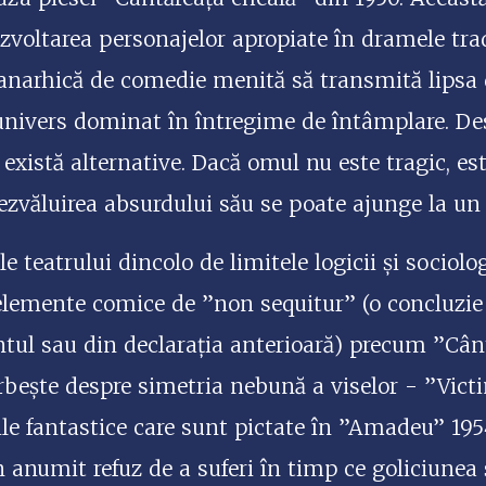
voltarea personajelor apropiate în dramele trad
narhică de comedie menită să transmită lipsa d
nivers dominat în întregime de întâmplare. Des
xistă alternative. Dacă omul nu este tragic, este
dezvăluirea absurdului său se poate ajunge la un 
 teatrului dincolo de limitele logicii și sociolog
 elemente comice de ”non sequitur” (o concluzie
ntul sau din declarația anterioară) precum ”Cânt
rbește despre simetria nebună a viselor - ”Victim
le fantastice care sunt pictate în ”Amadeu” 1954
 anumit refuz de a suferi în timp ce goliciunea 