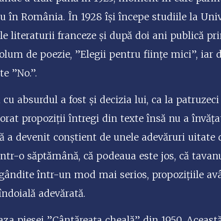
u în România. În 1928 își începe studiile la Uni
e literaturii franceze și după doi ani publică pri
olum de poezie, ”Elegii pentru ființe mici”, iar 
te ”No.”.
cu absurdul a fost și decizia lui, ca la patruzec
rat propoziții întregi din texte însă nu a învă
ă a devenit conștient de unele adevăruri uitate
 într-o săptămână, că podeaua este jos, că tavanu
gândite într-un mod mai serios, propozițiile av
 îndoială adevărată.
baza piesei ”Cântăreața cheală” din 1950. Aceast