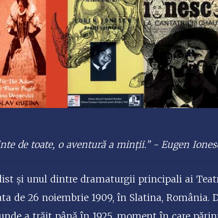
inte de toate, o aventură a minţii.” - Eugen Ione
dist și unul dintre dramaturgii principali ai Tea
ata de 26 noiembrie 1909, în Slatina, România. 
unde a trăit până în 1925, moment în care părinți