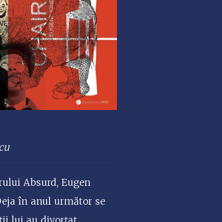
scu
trului Absurd, Eugen
Deja în anul următor se
i lui au divorțat,